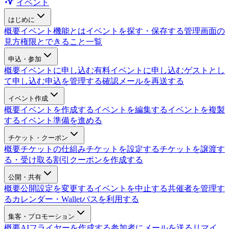
イベント
はじめに
概要
イベント機能とは
イベントを探す・保存する
管理画面の
見方
権限とできること一覧
申込・参加
概要
イベントに申し込む
有料イベントに申し込む
ゲストとし
て申し込む
申込を管理する
確認メールを再送する
イベント作成
概要
イベントを作成する
イベントを編集する
イベントを複製
する
イベント準備を進める
チケット・クーポン
概要
チケットの仕組み
チケットを設定する
チケットを譲渡す
る・受け取る
割引クーポンを作成する
公開・共有
概要
公開設定を変更する
イベントを中止する
共催者を管理す
る
カレンダー・Walletパスを利用する
集客・プロモーション
概要
AIフライヤーを作成する
参加者にメールを送る
リマイ