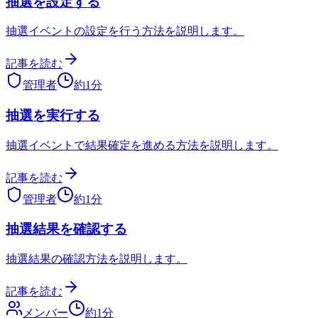
抽選を設定する
抽選イベントの設定を行う方法を説明します。
記事を読む
管理者
約
1
分
抽選を実行する
抽選イベントで結果確定を進める方法を説明します。
記事を読む
管理者
約
1
分
抽選結果を確認する
抽選結果の確認方法を説明します。
記事を読む
メンバー
約
1
分