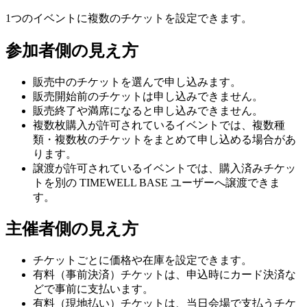
1つのイベントに複数のチケットを設定できます。
参加者側の見え方
販売中のチケットを選んで申し込みます。
販売開始前のチケットは申し込みできません。
販売終了や満席になると申し込みできません。
複数枚購入が許可されているイベントでは、複数種
類・複数枚のチケットをまとめて申し込める場合があ
ります。
譲渡が許可されているイベントでは、購入済みチケッ
トを別の TIMEWELL BASE ユーザーへ譲渡できま
す。
主催者側の見え方
チケットごとに価格や在庫を設定できます。
有料（事前決済）チケットは、申込時にカード決済な
どで事前に支払います。
有料（現地払い）チケットは、当日会場で支払うチケ