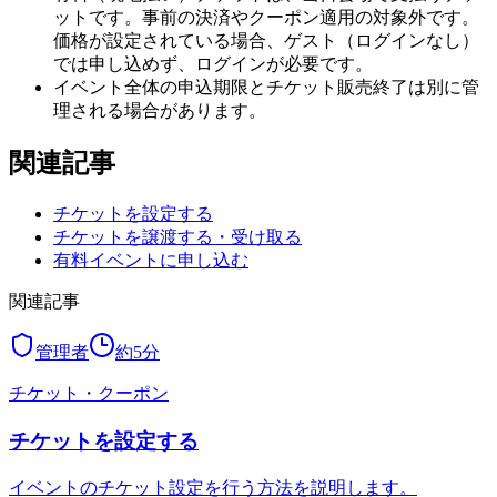
ットです。事前の決済やクーポン適用の対象外です。
価格が設定されている場合、ゲスト（ログインなし）
では申し込めず、ログインが必要です。
イベント全体の申込期限とチケット販売終了は別に管
理される場合があります。
関連記事
チケットを設定する
チケットを譲渡する・受け取る
有料イベントに申し込む
関連記事
管理者
約
5
分
チケット・クーポン
チケットを設定する
イベントのチケット設定を行う方法を説明します。