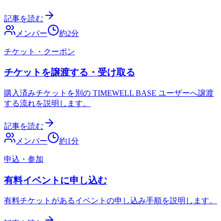
記事を読む
メンバー
約
2
分
チケット・クーポン
チケットを譲渡する・受け取る
購入済みチケットを別の TIMEWELL BASE ユーザーへ譲渡
する流れを説明します。
記事を読む
メンバー
約
1
分
申込・参加
有料イベントに申し込む
有料チケットがあるイベントの申し込み手順を説明します。