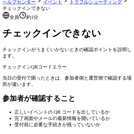
ヘルプセンター
イベント
トラブルシューティング
チェックインできない
全員
約
1
分
チェックインできない
チェックインがうまくいかないときの確認ポイントを説明し
ます。
チェックイン
QRコード
エラー
当日の受付で困ったときは、参加者側と運営側で確認する場
所が違います。
参加者が確認すること
正しいイベントの QR コードを出しているか
完了画面やメールの最新情報を開いているか
受付前に必要な手続きが残っていないか