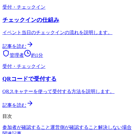
受付・チェックイン
チェックインの仕組み
イベント当日のチェックインの流れを説明します。
記事を読む
管理者
約
1
分
受付・チェックイン
QRコードで受付する
QRスキャナーを使って受付する方法を説明します。
記事を読む
目次
参加者が確認すること
運営側が確認すること
解決しない場合
関連記事