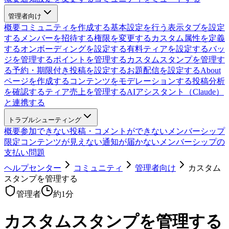
管理者向け
概要
コミュニティを作成する
基本設定を行う
表示タブを設定
する
メンバーを招待する
権限を変更する
カスタム属性を定義
する
オンボーディングを設定する
有料ティアを設定する
バッ
ジを管理する
ポイントを管理する
カスタムスタンプを管理す
る
予約・期限付き投稿を設定する
お題配信を設定する
About
ページを作成する
コンテンツをモデレーションする
投稿分析
を確認する
ティア売上を管理する
AIアシスタント（Claude）
と連携する
トラブルシューティング
概要
参加できない
投稿・コメントができない
メンバーシップ
限定コンテンツが見えない
通知が届かない
メンバーシップの
支払い問題
ヘルプセンター
コミュニティ
管理者向け
カスタム
スタンプを管理する
管理者
約
1
分
カスタムスタンプを管理する