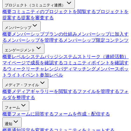
プロジェクト（コミュニティ連携）
概要
コミュニティのプロジェクトを閲覧する
プロジェクトを
提案する
提案を審査する
メンバーシップ
概要
メンバーシッププランの仕組み
メンバーシップに加入す
る
メンバーシップを管理する
メンバーシップ限定コンテンツ
エンゲージメント
概要
レベルシステム
バッジシステム
ストリーク（連続活動）
マイページで成長を確認する
コミュニティポイントを確認す
る
ウィークリーチャレンジ
バディマッチング
メンバースポッ
トライト
イベント参加レベル
メディア・ファイル
概要
メディアギャラリーを閲覧する
ファイルを管理する
フォ
ルダを整理する
フォーム
概要
フォームに回答する
フォームを作成・配信する
通知
概要
通知設定を変更する
コミュニティをミュートする