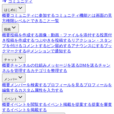
コミュニティ
はじめに
概要
コミュニティに参加する
コミュニティ機能とは
画面の見
方
権限レベルとできること一覧
投稿
概要
投稿を作成する
画像・動画・ファイルを添付する
投票付
き投稿を作成する
つぶやきを投稿する
リアクション・スタン
プを付ける
コメントする
ピン留めする
アナウンスにする
ブッ
クマークする
@メンションで通知する
チャット
概要
チャンネルの仕組み
メッセージを送る
DMを送る
チャン
ネルを管理する
カテゴリを整理する
メンバー
概要
メンバーを検索する
プロフィールを見る
プロフィールを
編集する
カスタム属性を入力する
イベント
概要
イベントを閲覧する
イベント掲載を提案する
提案を審査
する
イベントを掲載する