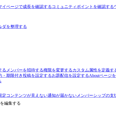
マイページで成長を確認する
コミュニティポイントを確認する
ルダを整理する
する
メンバーを招待する
権限を変更する
カスタム属性を定義す
約・期限付き投稿を設定する
お題配信を設定する
Aboutページ
る
限定コンテンツが見えない
通知が届かない
メンバーシップの支
を編集する