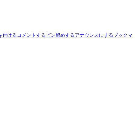
を付ける
コメントする
ピン留めする
アナウンスにする
ブックマ