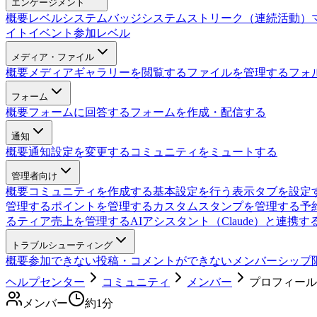
エンゲージメント
概要
レベルシステム
バッジシステム
ストリーク（連続活動）
イト
イベント参加レベル
メディア・ファイル
概要
メディアギャラリーを閲覧する
ファイルを管理する
フォ
フォーム
概要
フォームに回答する
フォームを作成・配信する
通知
概要
通知設定を変更する
コミュニティをミュートする
管理者向け
概要
コミュニティを作成する
基本設定を行う
表示タブを設定
管理する
ポイントを管理する
カスタムスタンプを管理する
予
る
ティア売上を管理する
AIアシスタント（Claude）と連携す
トラブルシューティング
概要
参加できない
投稿・コメントができない
メンバーシップ
ヘルプセンター
コミュニティ
メンバー
プロフィール
メンバー
約
1
分