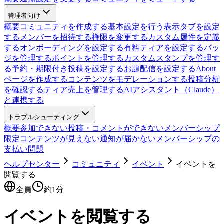
管理者向け
概要
コミュニティを作成する
基本設定を行う
表示タブを設定
する
メンバーを招待する
権限を変更する
カスタム属性を定義
する
オンボーディングを設定する
有料ティアを設定する
バッ
ジを管理する
ポイントを管理する
カスタムスタンプを管理す
る
予約・期限付き投稿を設定する
お題配信を設定する
About
ページを作成する
コンテンツをモデレーションする
投稿分析
を確認する
ティア売上を管理する
AIアシスタント（Claude）
と連携する
トラブルシューティング
概要
参加できない
投稿・コメントができない
メンバーシップ
限定コンテンツが見えない
通知が届かない
メンバーシップの
支払い問題
ヘルプセンター
コミュニティ
イベント
イベントを
閲覧する
全員
約
1
分
イベントを閲覧する