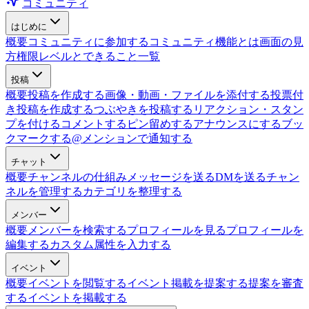
コミュニティ
はじめに
概要
コミュニティに参加する
コミュニティ機能とは
画面の見
方
権限レベルとできること一覧
投稿
概要
投稿を作成する
画像・動画・ファイルを添付する
投票付
き投稿を作成する
つぶやきを投稿する
リアクション・スタン
プを付ける
コメントする
ピン留めする
アナウンスにする
ブッ
クマークする
@メンションで通知する
チャット
概要
チャンネルの仕組み
メッセージを送る
DMを送る
チャン
ネルを管理する
カテゴリを整理する
メンバー
概要
メンバーを検索する
プロフィールを見る
プロフィールを
編集する
カスタム属性を入力する
イベント
概要
イベントを閲覧する
イベント掲載を提案する
提案を審査
する
イベントを掲載する