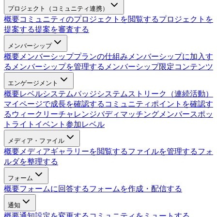
プロジェクト（コミュニティ連携）
概要
コミュニティのプロジェクトを閲覧する
プロジェクトを
提案する
提案を審査する
メンバーシップ
概要
メンバーシッププランの仕組み
メンバーシップに加入す
る
メンバーシップを管理する
メンバーシップ限定コンテンツ
エンゲージメント
概要
レベルシステム
バッジシステム
ストリーク（連続活動）
マイページで成長を確認する
コミュニティポイントを確認す
る
ウィークリーチャレンジ
バディマッチング
メンバースポッ
トライト
イベント参加レベル
メディア・ファイル
概要
メディアギャラリーを閲覧する
ファイルを管理する
フォ
ルダを整理する
フォーム
概要
フォームに回答する
フォームを作成・配信する
通知
概要
通知設定を変更する
コミュニティをミュートする