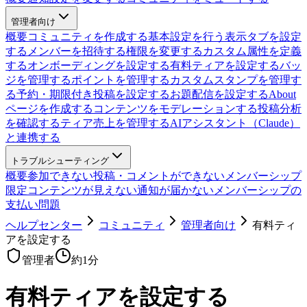
管理者向け
概要
コミュニティを作成する
基本設定を行う
表示タブを設定
する
メンバーを招待する
権限を変更する
カスタム属性を定義
する
オンボーディングを設定する
有料ティアを設定する
バッ
ジを管理する
ポイントを管理する
カスタムスタンプを管理す
る
予約・期限付き投稿を設定する
お題配信を設定する
About
ページを作成する
コンテンツをモデレーションする
投稿分析
を確認する
ティア売上を管理する
AIアシスタント（Claude）
と連携する
トラブルシューティング
概要
参加できない
投稿・コメントができない
メンバーシップ
限定コンテンツが見えない
通知が届かない
メンバーシップの
支払い問題
ヘルプセンター
コミュニティ
管理者向け
有料ティ
アを設定する
管理者
約
1
分
有料ティアを設定する