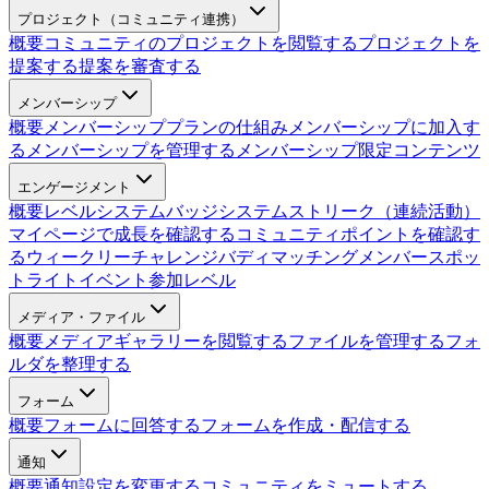
プロジェクト（コミュニティ連携）
概要
コミュニティのプロジェクトを閲覧する
プロジェクトを
提案する
提案を審査する
メンバーシップ
概要
メンバーシッププランの仕組み
メンバーシップに加入す
る
メンバーシップを管理する
メンバーシップ限定コンテンツ
エンゲージメント
概要
レベルシステム
バッジシステム
ストリーク（連続活動）
マイページで成長を確認する
コミュニティポイントを確認す
る
ウィークリーチャレンジ
バディマッチング
メンバースポッ
トライト
イベント参加レベル
メディア・ファイル
概要
メディアギャラリーを閲覧する
ファイルを管理する
フォ
ルダを整理する
フォーム
概要
フォームに回答する
フォームを作成・配信する
通知
概要
通知設定を変更する
コミュニティをミュートする