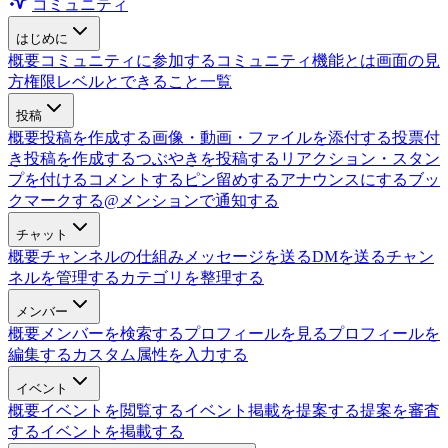
コミュニティ
はじめに
概要
コミュニティに参加する
コミュニティ機能とは
画面の見
方
権限レベルとできること一覧
投稿
概要
投稿を作成する
画像・動画・ファイルを添付する
投票付
き投稿を作成する
つぶやきを投稿する
リアクション・スタン
プを付ける
コメントする
ピン留めする
アナウンスにする
ブッ
クマークする
@メンションで通知する
チャット
概要
チャンネルの仕組み
メッセージを送る
DMを送る
チャン
ネルを管理する
カテゴリを整理する
メンバー
概要
メンバーを検索する
プロフィールを見る
プロフィールを
編集する
カスタム属性を入力する
イベント
概要
イベントを閲覧する
イベント掲載を提案する
提案を審査
する
イベントを掲載する