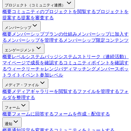
プロジェクト（コミュニティ連携）
概要
コミュニティのプロジェクトを閲覧する
プロジェクトを
提案する
提案を審査する
メンバーシップ
概要
メンバーシッププランの仕組み
メンバーシップに加入す
る
メンバーシップを管理する
メンバーシップ限定コンテンツ
エンゲージメント
概要
レベルシステム
バッジシステム
ストリーク（連続活動）
マイページで成長を確認する
コミュニティポイントを確認す
る
ウィークリーチャレンジ
バディマッチング
メンバースポッ
トライト
イベント参加レベル
メディア・ファイル
概要
メディアギャラリーを閲覧する
ファイルを管理する
フォ
ルダを整理する
フォーム
概要
フォームに回答する
フォームを作成・配信する
通知
概要
通知設定を変更する
コミュニティをミュートする