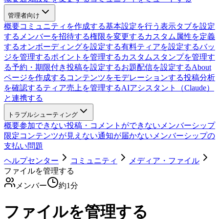
管理者向け
概要
コミュニティを作成する
基本設定を行う
表示タブを設定
する
メンバーを招待する
権限を変更する
カスタム属性を定義
する
オンボーディングを設定する
有料ティアを設定する
バッ
ジを管理する
ポイントを管理する
カスタムスタンプを管理す
る
予約・期限付き投稿を設定する
お題配信を設定する
About
ページを作成する
コンテンツをモデレーションする
投稿分析
を確認する
ティア売上を管理する
AIアシスタント（Claude）
と連携する
トラブルシューティング
概要
参加できない
投稿・コメントができない
メンバーシップ
限定コンテンツが見えない
通知が届かない
メンバーシップの
支払い問題
ヘルプセンター
コミュニティ
メディア・ファイル
ファイルを管理する
メンバー
約
1
分
ファイルを管理する