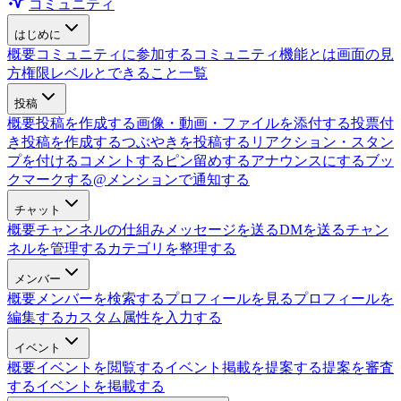
コミュニティ
はじめに
概要
コミュニティに参加する
コミュニティ機能とは
画面の見
方
権限レベルとできること一覧
投稿
概要
投稿を作成する
画像・動画・ファイルを添付する
投票付
き投稿を作成する
つぶやきを投稿する
リアクション・スタン
プを付ける
コメントする
ピン留めする
アナウンスにする
ブッ
クマークする
@メンションで通知する
チャット
概要
チャンネルの仕組み
メッセージを送る
DMを送る
チャン
ネルを管理する
カテゴリを整理する
メンバー
概要
メンバーを検索する
プロフィールを見る
プロフィールを
編集する
カスタム属性を入力する
イベント
概要
イベントを閲覧する
イベント掲載を提案する
提案を審査
する
イベントを掲載する