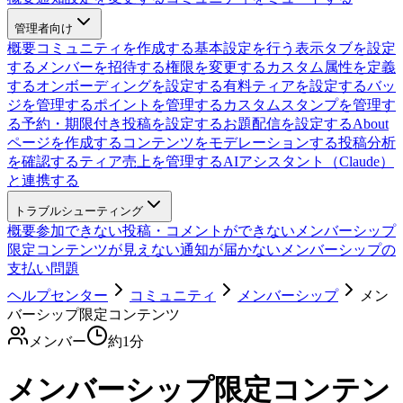
管理者向け
概要
コミュニティを作成する
基本設定を行う
表示タブを設定
する
メンバーを招待する
権限を変更する
カスタム属性を定義
する
オンボーディングを設定する
有料ティアを設定する
バッ
ジを管理する
ポイントを管理する
カスタムスタンプを管理す
る
予約・期限付き投稿を設定する
お題配信を設定する
About
ページを作成する
コンテンツをモデレーションする
投稿分析
を確認する
ティア売上を管理する
AIアシスタント（Claude）
と連携する
トラブルシューティング
概要
参加できない
投稿・コメントができない
メンバーシップ
限定コンテンツが見えない
通知が届かない
メンバーシップの
支払い問題
ヘルプセンター
コミュニティ
メンバーシップ
メン
バーシップ限定コンテンツ
メンバー
約
1
分
メンバーシップ限定コンテン