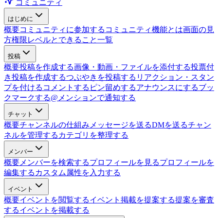
コミュニティ
はじめに
概要
コミュニティに参加する
コミュニティ機能とは
画面の見
方
権限レベルとできること一覧
投稿
概要
投稿を作成する
画像・動画・ファイルを添付する
投票付
き投稿を作成する
つぶやきを投稿する
リアクション・スタン
プを付ける
コメントする
ピン留めする
アナウンスにする
ブッ
クマークする
@メンションで通知する
チャット
概要
チャンネルの仕組み
メッセージを送る
DMを送る
チャン
ネルを管理する
カテゴリを整理する
メンバー
概要
メンバーを検索する
プロフィールを見る
プロフィールを
編集する
カスタム属性を入力する
イベント
概要
イベントを閲覧する
イベント掲載を提案する
提案を審査
する
イベントを掲載する