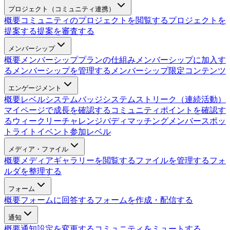
プロジェクト（コミュニティ連携）
概要
コミュニティのプロジェクトを閲覧する
プロジェクトを
提案する
提案を審査する
メンバーシップ
概要
メンバーシッププランの仕組み
メンバーシップに加入す
る
メンバーシップを管理する
メンバーシップ限定コンテンツ
エンゲージメント
概要
レベルシステム
バッジシステム
ストリーク（連続活動）
マイページで成長を確認する
コミュニティポイントを確認す
る
ウィークリーチャレンジ
バディマッチング
メンバースポッ
トライト
イベント参加レベル
メディア・ファイル
概要
メディアギャラリーを閲覧する
ファイルを管理する
フォ
ルダを整理する
フォーム
概要
フォームに回答する
フォームを作成・配信する
通知
概要
通知設定を変更する
コミュニティをミュートする