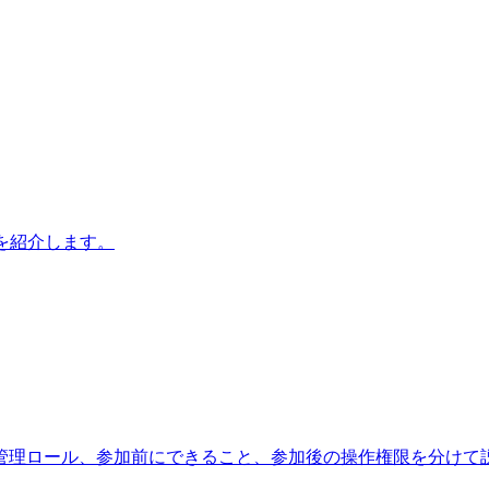
像を紹介します。
管理ロール、参加前にできること、参加後の操作権限を分けて