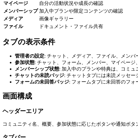
マイページ
自分の活動状況や成長の確認
メンバーシップ
加入中プランや限定コンテンツの確認
メディア
画像ギャラリー
ファイル
ドキュメント・ファイル共有
タブの表示条件
管理者の設定
: チャット、メディア、ファイル、メン
参加状態
: チャット、フォーム、メンバー、マイペー
メンバーシップ状態
: 加入中のプランや特典は、コミ
チャットの未読バッジ
: チャットタブには未読メッセ
フォームの未回答バッジ
: フォームタブに未回答のフ
画面構成
ヘッダーエリア
コミュニティ名、概要、参加状態に応じたボタンや通知ボタ
タブバー