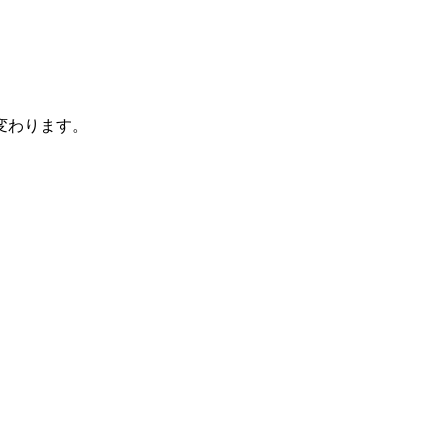
変わります。