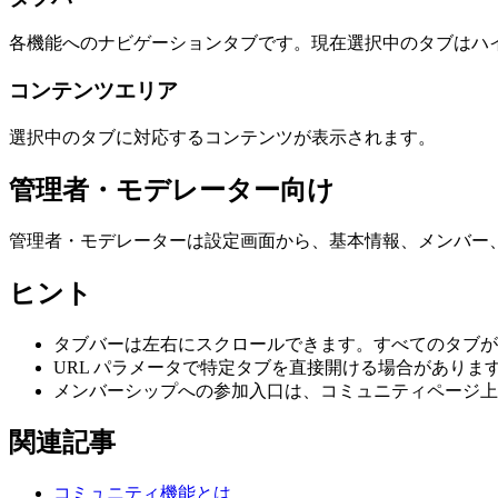
各機能へのナビゲーションタブです。現在選択中のタブはハ
コンテンツエリア
選択中のタブに対応するコンテンツが表示されます。
管理者・モデレーター向け
管理者・モデレーターは設定画面から、基本情報、メンバー
ヒント
タブバーは左右にスクロールできます。すべてのタブが
URL パラメータで特定タブを直接開ける場合がありま
メンバーシップへの参加入口は、コミュニティページ上
関連記事
コミュニティ機能とは