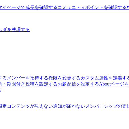
マイページで成長を確認する
コミュニティポイントを確認する
ルダを整理する
する
メンバーを招待する
権限を変更する
カスタム属性を定義す
約・期限付き投稿を設定する
お題配信を設定する
Aboutページ
る
限定コンテンツが見えない
通知が届かない
メンバーシップの支