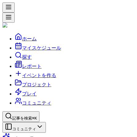
ホーム
マイスケジュール
探す
レポート
イベントを作る
プロジェクト
プレイ
コミュニティ
記事を検索
⌘K
コミュニティ