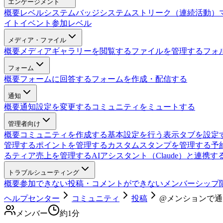
エンゲージメント
概要
レベルシステム
バッジシステム
ストリーク（連続活動）
イト
イベント参加レベル
メディア・ファイル
概要
メディアギャラリーを閲覧する
ファイルを管理する
フォ
フォーム
概要
フォームに回答する
フォームを作成・配信する
通知
概要
通知設定を変更する
コミュニティをミュートする
管理者向け
概要
コミュニティを作成する
基本設定を行う
表示タブを設定
管理する
ポイントを管理する
カスタムスタンプを管理する
予
る
ティア売上を管理する
AIアシスタント（Claude）と連携す
トラブルシューティング
概要
参加できない
投稿・コメントができない
メンバーシップ
ヘルプセンター
コミュニティ
投稿
@メンションで通
メンバー
約
1
分