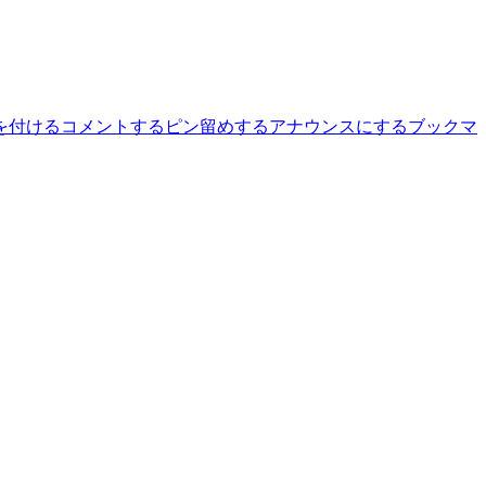
を付ける
コメントする
ピン留めする
アナウンスにする
ブックマ