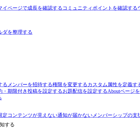
マイページで成長を確認する
コミュニティポイントを確認する
ルダを整理する
する
メンバーを招待する
権限を変更する
カスタム属性を定義す
約・期限付き投稿を設定する
お題配信を設定する
Aboutページ
る
限定コンテンツが見えない
通知が届かない
メンバーシップの支
知する