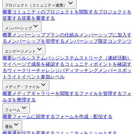
プロジェクト（コミュニティ連携）
概要
コミュニティのプロジェクトを閲覧する
プロジェクトを
提案する
提案を審査する
メンバーシップ
概要
メンバーシッププランの仕組み
メンバーシップに加入す
る
メンバーシップを管理する
メンバーシップ限定コンテンツ
エンゲージメント
概要
レベルシステム
バッジシステム
ストリーク（連続活動）
マイページで成長を確認する
コミュニティポイントを確認す
る
ウィークリーチャレンジ
バディマッチング
メンバースポッ
トライト
イベント参加レベル
メディア・ファイル
概要
メディアギャラリーを閲覧する
ファイルを管理する
フォ
ルダを整理する
フォーム
概要
フォームに回答する
フォームを作成・配信する
通知
概要
通知設定を変更する
コミュニティをミュートする