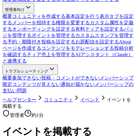
管理者向け
概要
コミュニティを作成する
基本設定を行う
表示タブを設定
する
メンバーを招待する
権限を変更する
カスタム属性を定義
する
オンボーディングを設定する
有料ティアを設定する
バッ
ジを管理する
ポイントを管理する
カスタムスタンプを管理す
る
予約・期限付き投稿を設定する
お題配信を設定する
About
ページを作成する
コンテンツをモデレーションする
投稿分析
を確認する
ティア売上を管理する
AIアシスタント（Claude）
と連携する
トラブルシューティング
概要
参加できない
投稿・コメントができない
メンバーシップ
限定コンテンツが見えない
通知が届かない
メンバーシップの
支払い問題
ヘルプセンター
コミュニティ
イベント
イベントを
掲載する
管理者
約
1
分
イベントを掲載する