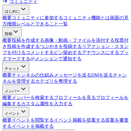
コミュニティ
はじめに
概要
コミュニティに参加する
コミュニティ機能とは
画面の見
方
権限レベルとできること一覧
投稿
概要
投稿を作成する
画像・動画・ファイルを添付する
投票付
き投稿を作成する
つぶやきを投稿する
リアクション・スタン
プを付ける
コメントする
ピン留めする
アナウンスにする
ブッ
クマークする
@メンションで通知する
チャット
概要
チャンネルの仕組み
メッセージを送る
DMを送る
チャン
ネルを管理する
カテゴリを整理する
メンバー
概要
メンバーを検索する
プロフィールを見る
プロフィールを
編集する
カスタム属性を入力する
イベント
概要
イベントを閲覧する
イベント掲載を提案する
提案を審査
する
イベントを掲載する